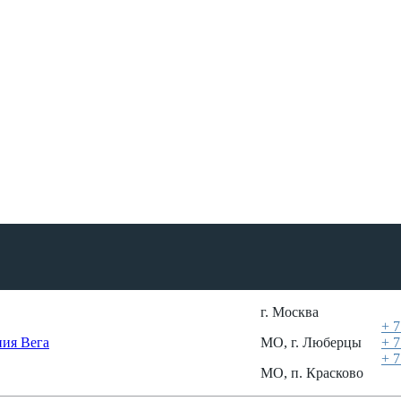
г. Москва
+ 7
МО, г. Люберцы
+ 7
+ 7
МО, п. Красково