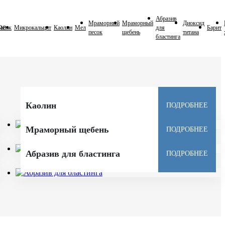
Абразив
Мраморный
Мраморный
Диоксид
ые
альк
Микрокальцит
Каолин
Мел
для
Барит
песок
щебень
титана
бластинга
Каолин
ПОДРОБНЕЕ
Мраморный щебень
ПОДРОБНЕЕ
Абразив для бластинга
ПОДРОБНЕЕ