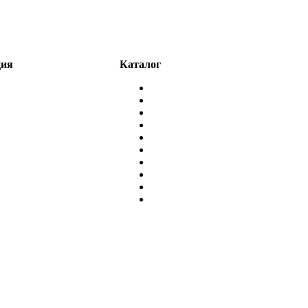
ция
Каталог
авная
Тальк
талог
Микрокальцит
нас
Каолин
онтакты
Мел
Мраморный песок
Мраморный щебень
Абразив для бластинга
Диоксид титана
Сульфат бария
Промышленная химия